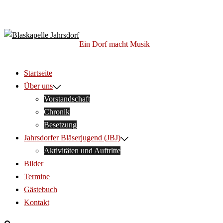
Zum
Inhalt
Blaskapelle Jahrsdorf
springen
Ein Dorf macht Musik
Startseite
Über uns
Vorstandschaft
Chronik
Besetzung
Jahrsdorfer Bläserjugend (JBJ)
Aktivitäten und Auftritte
Bilder
Termine
Gästebuch
Kontakt
Suche