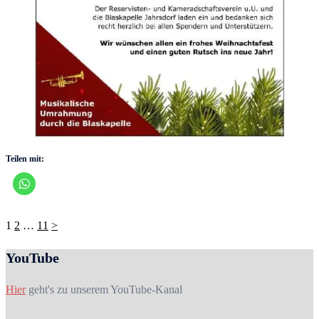
Teilen mit:
Seitennummerierung
1
2
…
11
>
der
YouTube
Beiträge
Hier
geht's zu unserem YouTube-Kanal